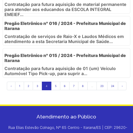
Contratação para futura aquisição de material permanente
para atender aos educandos da ESCOLA INTEGRAL
EMEIEF...
Pregão Eletrônico n° 016 / 2024 - Prefeitura Municipal de
Itarana
Contratação de serviços de Raio-X e Laudos Médicos em
atendimento a esta Secretaria Municipal de Saúde...
Pregão Eletrônico n° 015 / 2024 - Prefeitura Municipal de
Itarana
Contratação para futura aquisição de 01 (um) Veículo
Automóvel Tipo Pick-up, para suprir a...
‹
1
2
3
4
5
6
7
8
...
23
24
›
Atendimento ao Público
Rua Elias Estevão Colnago, Nº 65 Centro - Itarana/ES | CEP: 29620-