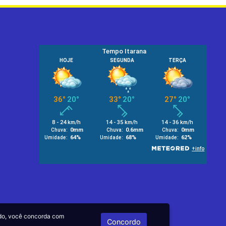
do, você concorda com
Concordo