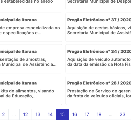
es estabelecidas no anexo
Secretaria Municipal de Despor
nicipal de Itarana
Pregão Eletrônico n° 37 / 2020
o de empresa especializada no
Aquisição de cestas básicas, 
 especificações e...
Secretaria Municipal de Assist
nicipal de Itarana
Pregão Eletrônico n° 34 / 2020
esentação de amostras,
Aquisição de veículo automot
Municipal de Assistência...
da data da emissão da Nota Fis
nicipal de Itarana
Pregão Eletrônico n° 28 / 2020
 kits de alimentos, visando
Prestação de Serviço de gere
al de Educação,...
da frota de veículos oficiais, l
2
...
12
13
14
15
16
17
18
...
23