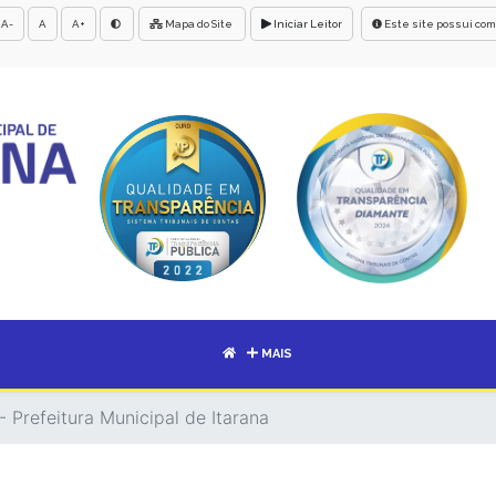
A-
A
A+
Mapa do Site
Iniciar Leitor
Este site possui com
MAIS
 Prefeitura Municipal de Itarana