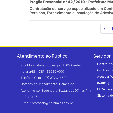
Pregão Presencial n° 42 / 2019 - Prefeitura Mu
Contratação de serviço especializado em Conf
Persiana, Fornecimento e Instalação de Adesiv
‹
Atendimento ao Público
Servidor
Contra-ch
Rua Elias Estevão Colnago, Nº 65 Centro -
Contra-ch
Itarana/ES | CEP: 29620-000
Acessar W
Telefone Geral: (27) 3720-4600
eConsig
Horários de Atendimento: Horário de
LTCAT e s
Atendimento: Segunda à Sexta, das 07h às 11h
Sistema 
- 13h às 16h
E-mail: protocolo@itarana.es.gov.br