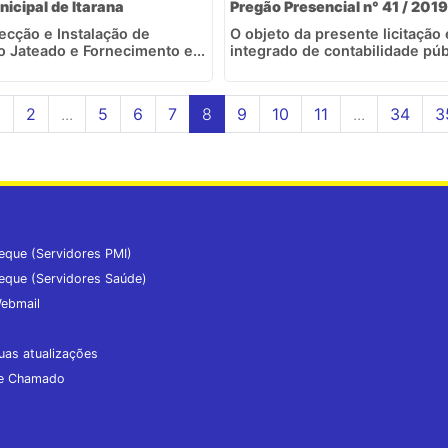
nicipal de Itarana
Pregão Presencial n° 41 / 2019
ecção e Instalação de
O objeto da presente licitação
o Jateado e Fornecimento e...
integrado de contabilidade púb
1
2
...
5
6
7
8
9
10
11
...
34
3
eque (Servidores PMI)
eque (Servidores Saúde)
ebmail
uas atualizações
de Chamado