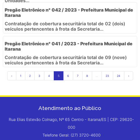
Unidades...
Pregão Eletrônico n° 042 / 2023 - Prefeitura Municipal de
Itarana
Contratação de cobertura securitária total de 02 (dois)
veículos pertencentes à frota da Secretaria...
Pregão Eletrônico n° 041 / 2023 - Prefeitura Municipal de
Itarana
Contratação de cobertura securitária total de 09 (nove)
veículos pertencentes à frota da Secretaria...
‹
1
2
3
4
5
6
7
8
...
23
24
›
Atendimento ao Público
Rua Elias Estevão Colnago, Nº 65 Centro - Itarana/ES | CEP: 29620-
000
Telefone Geral: (27) 3720-4600