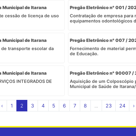
a Municipal de Itarana
Pregão Eletrônico n° 001 / 20
e cessão de licença de uso
Contratação de empresa para 
equipamentos odontológicos da
a Municipal de Itarana
Pregão Eletrônico n° 007 / 202
 de transporte escolar da
Fornecimento de material perm
de Educação.
a Municipal de Itarana
Pregão Eletrônico n° 90007 /
SERVIÇOS INTEGRADOS DE
Aquisição de um Colposcópio p
Municipal de Saúde de Itarana/
‹
1
2
3
4
5
6
7
8
...
23
24
›