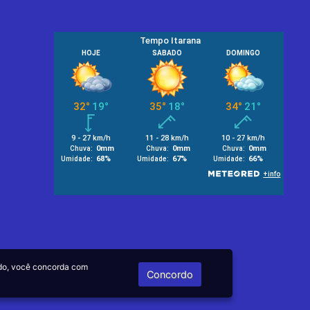
do, você concorda com
Concordo