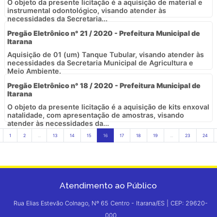
O objeto da presente licitação é a aquisição de material e
instrumental odontológico, visando atender às
necessidades da Secretaria...
Pregão Eletrônico n° 21 / 2020 - Prefeitura Municipal de
Itarana
Aquisição de 01 (um) Tanque Tubular, visando atender às
necessidades da Secretaria Municipal de Agricultura e
Meio Ambiente.
Pregão Eletrônico n° 18 / 2020 - Prefeitura Municipal de
Itarana
O objeto da presente licitação é a aquisição de kits enxoval
natalidade, com apresentação de amostras, visando
atender às necessidades da...
1
2
...
13
14
15
16
17
18
19
...
23
24
Atendimento ao Público
Rua Elias Estevão Colnago, Nº 65 Centro - Itarana/ES | CEP: 29620-
000