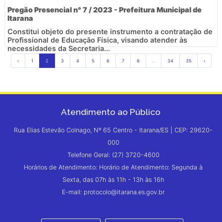
Pregão Presencial n° 7 / 2023 - Prefeitura Municipal de
Itarana
Constitui objeto do presente instrumento a contratação de
Profissional de Educação Física, visando atender às
necessidades da Secretaria...
‹
1
2
3
4
5
6
7
8
...
34
35
›
Atendimento ao Público
Rua Elias Estevão Colnago, Nº 65 Centro - Itarana/ES | CEP: 29620-
000
Telefone Geral: (27) 3720-4600
Horários de Atendimento: Horário de Atendimento: Segunda à
Sexta, das 07h às 11h - 13h às 16h
E-mail: protocolo@itarana.es.gov.br