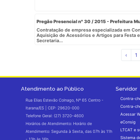
Pregão Presencial n° 30 / 2015 - Prefeitura Mu
Contratação de empresa especializada em Con
Aquisição de Acessórios e Artigos para Festa
Secretaria...
‹
1
Atendimento ao Público
Servidor
Contra-ch
Rua Elias Estevão Colnago, Nº 65 Centro -
Contra-ch
Itarana/ES | CEP: 29620-000
Acessar W
Telefone Geral: (27) 3720-4600
eConsig
Horários de Atendimento: Horário de
LTCAT e s
Atendimento: Segunda à Sexta, das 07h às 11h
Sistema 
- 13h às 16h