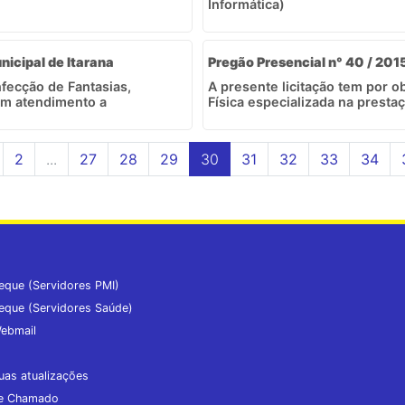
Informática)
nicipal de Itarana
Pregão Presencial n° 40 / 2015
fecção de Fantasias,
A presente licitação tem por 
 em atendimento a
Física especializada na prestaç
2
...
27
28
29
30
31
32
33
34
eque (Servidores PMI)
eque (Servidores Saúde)
ebmail
uas atualizações
de Chamado