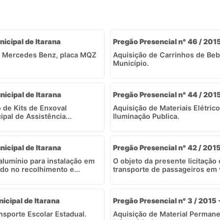
nicipal de Itarana
Pregão Presencial n° 46 / 2015
s Mercedes Benz, placa MQZ
Aquisição de Carrinhos de Be
Município.
nicipal de Itarana
Pregão Presencial n° 44 / 2015
o de Kits de Enxoval
Aquisição de Materiais Elétri
pal de Assistência...
Iluminação Publica.
nicipal de Itarana
Pregão Presencial n° 42 / 2015
alumínio para instalação em
O objeto da presente licitação
do no recolhimento e...
transporte de passageiros em ve
nicipal de Itarana
Pregão Presencial n° 3 / 2015
nsporte Escolar Estadual.
Aquisição de Material Permane