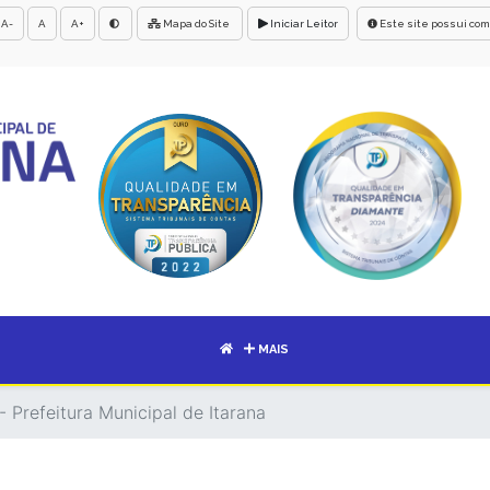
A-
A
A+
Mapa do Site
Iniciar Leitor
Este site possui com
MAIS
 Prefeitura Municipal de Itarana