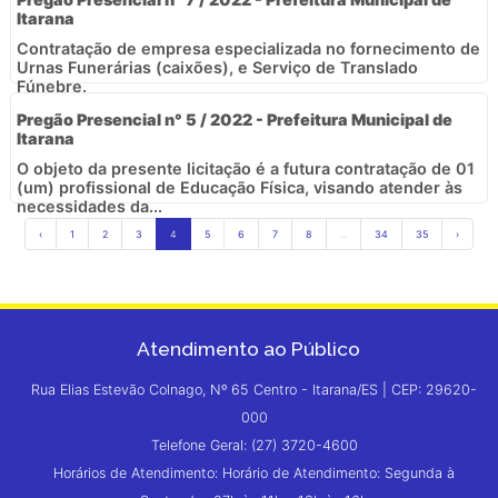
Itarana
Contratação de empresa especializada no fornecimento de
Urnas Funerárias (caixões), e Serviço de Translado
Fúnebre.
Pregão Presencial n° 5 / 2022 - Prefeitura Municipal de
Itarana
O objeto da presente licitação é a futura contratação de 01
(um) profissional de Educação Física, visando atender às
necessidades da...
‹
1
2
3
4
5
6
7
8
...
34
35
›
Atendimento ao Público
Rua Elias Estevão Colnago, Nº 65 Centro - Itarana/ES | CEP: 29620-
000
Telefone Geral: (27) 3720-4600
Horários de Atendimento: Horário de Atendimento: Segunda à