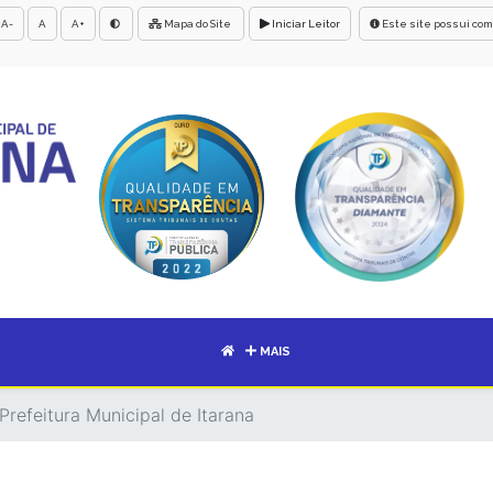
A-
A
A+
Mapa do Site
Iniciar Leitor
Este site possui com
MAIS
Prefeitura Municipal de Itarana