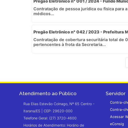
Pregão Eletrônico n° 001 / 2024 - Fundo Muni
Contratação de pessoa jurídica ou física para 
médicos...
Pregão Eletrônico n° 042 / 2023 - Prefeitura M
Contratação de cobertura securitária total de 0
pertencentes à frota da Secretaria...
Atendimento ao Público
Servidor
Contra-ch
Rua Elias Estevão Colnago, Nº 65 Centro -
Contra-ch
Itarana/ES | CEP: 29620-000
Acessar W
Telefone Geral: (27) 3720-4600
eConsig
Horários de Atendimento: Horário de