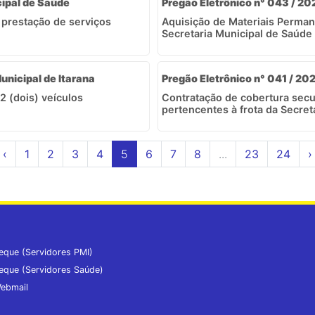
cipal de Saúde
Pregão Eletrônico n° 043 / 20
a prestação de serviços
Aquisição de Materiais Perman
Secretaria Municipal de Saúde 
unicipal de Itarana
Pregão Eletrônico n° 041 / 202
2 (dois) veículos
Contratação de cobertura secur
pertencentes à frota da Secreta
‹
1
2
3
4
5
6
7
8
...
23
24
›
eque (Servidores PMI)
eque (Servidores Saúde)
ebmail