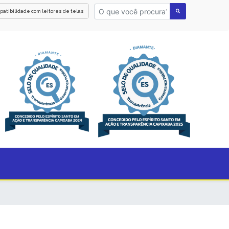
patibilidade com leitores de telas