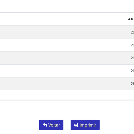
Atu
2
2
2
2
2
Voltar
Imprimir