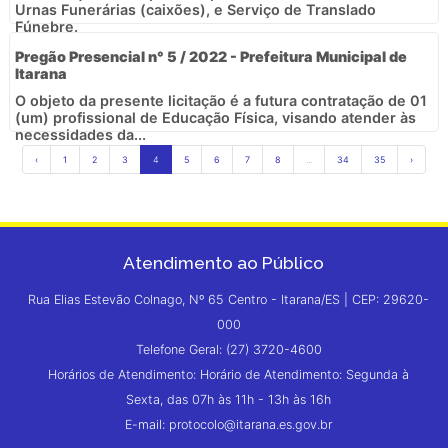
Urnas Funerárias (caixões), e Serviço de Translado
Fúnebre.
Pregão Presencial n° 5 / 2022 - Prefeitura Municipal de
Itarana
O objeto da presente licitação é a futura contratação de 01
(um) profissional de Educação Física, visando atender às
necessidades da...
‹
1
2
3
4
5
6
7
8
...
34
35
›
Atendimento ao Público
Rua Elias Estevão Colnago, Nº 65 Centro - Itarana/ES | CEP: 29620-
000
Telefone Geral: (27) 3720-4600
Horários de Atendimento: Horário de Atendimento: Segunda à
Sexta, das 07h às 11h - 13h às 16h
E-mail: protocolo@itarana.es.gov.br