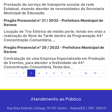
Prestação de serviço de transporte escolar da rede
Estadual, visando atender às necessidades da Secretaria
Municipal de Educação.
Pregão Presencial n° 21 / 2022 - Prefeitura Municipal de
Itarana
Locação de Trio Elétrico de médio porte, tendo em vista a
realização do Rock da Tarde dentro da Programação 44ª
Concentração Comunitária,...
Pregão Presencial n° 20 / 2022 - Prefeitura Municipal de
Itarana
Contratação de uma Empresa Especializada em Produção
de Eventos, para atender a festividade da 44ª
Concentração Comunitária, Festa dos...
‹
1
2
3
4
5
6
7
8
...
34
35
›
Atendimento ao Público
Rua Elias Estevão Colnago, Nº 65 Centro - Itarana/ES | CEP: 29620-