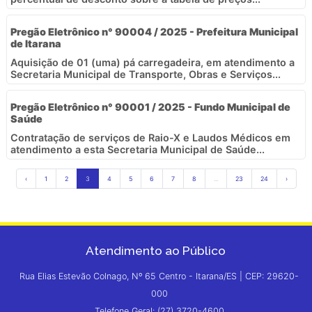
Pregão Eletrônico n° 90004 / 2025 - Prefeitura Municipal
de Itarana
Aquisição de 01 (uma) pá carregadeira, em atendimento a
Secretaria Municipal de Transporte, Obras e Serviços...
Pregão Eletrônico n° 90001 / 2025 - Fundo Municipal de
Saúde
Contratação de serviços de Raio-X e Laudos Médicos em
atendimento a esta Secretaria Municipal de Saúde...
‹
1
2
3
4
5
6
7
8
...
23
24
›
Atendimento ao Público
Rua Elias Estevão Colnago, Nº 65 Centro - Itarana/ES | CEP: 29620-
000
Telefone Geral: (27) 3720-4600