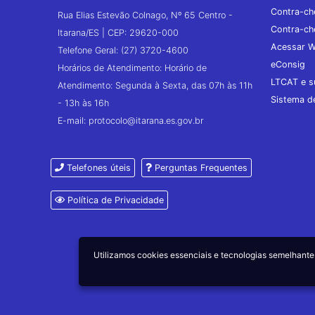
Contra-ch
Rua Elias Estevão Colnago, Nº 65 Centro -
Contra-ch
Itarana/ES | CEP: 29620-000
Acessar W
Telefone Geral: (27) 3720-4600
eConsig
Horários de Atendimento: Horário de
LTCAT e s
Atendimento: Segunda à Sexta, das 07h às 11h
Sistema 
- 13h às 16h
E-mail: protocolo@itarana.es.gov.br
Telefones úteis
Perguntas Frequentes
Política de Privacidade
Utilizamos cookies essenciais e tecnologias semelhan