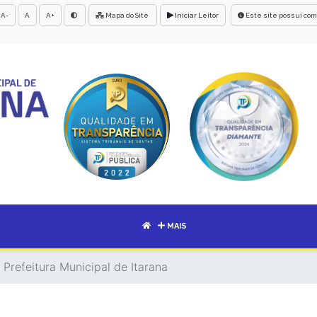
A-
A
A+
Mapa do Site
Iniciar Leitor
Este site possui com
MAIS
 Prefeitura Municipal de Itarana