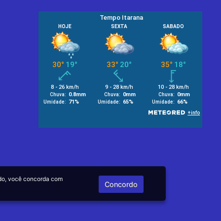
do, você concorda com
Concordo