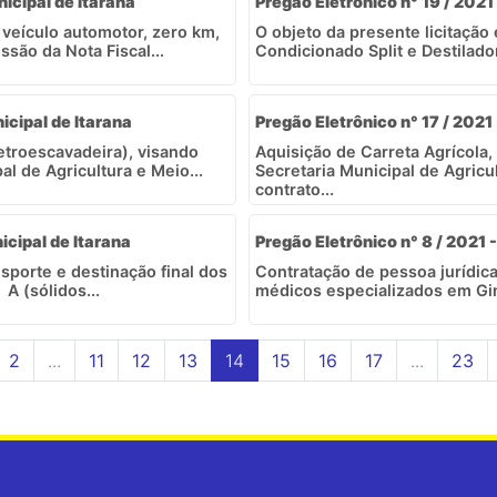
nicipal de Itarana
Pregão Eletrônico n° 19 / 2021 
e veículo automotor, zero km,
O objeto da presente licitação
são da Nota Fiscal...
Condicionado Split e Destilado
icipal de Itarana
Pregão Eletrônico n° 17 / 2021 
etroescavadeira), visando
Aquisição de Carreta Agrícola
l de Agricultura e Meio...
Secretaria Municipal de Agricu
contrato...
icipal de Itarana
Pregão Eletrônico n° 8 / 2021 -
porte e destinação final dos
Contratação de pessoa jurídica
 A (sólidos...
médicos especializados em Gin
2
...
11
12
13
14
15
16
17
...
23