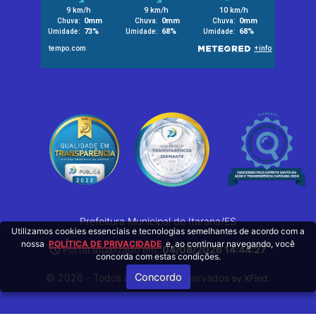
Prefeitura Municipal de Itarana/ES
Utilizamos cookies essenciais e tecnologias semelhantes de acordo com a
nossa
POLÍTICA DE PRIVACIDADE
e, ao continuar navegando, você
Portal atualizado em:
04/08/2026 14:44:27
concorda com estas condições.
Concordo
© 2026 - Todos os Direitos Reservados
.
XFind
by