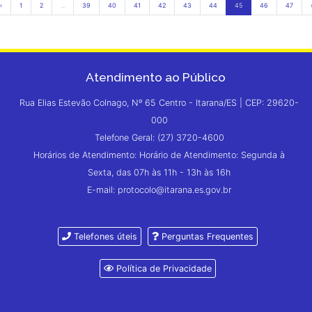
‹
1
2
...
39
40
41
42
43
44
45
46
47
Atendimento ao Público
Rua Elias Estevão Colnago, Nº 65 Centro - Itarana/ES | CEP: 29620-
000
Telefone Geral: (27) 3720-4600
Horários de Atendimento: Horário de Atendimento: Segunda à
Sexta, das 07h às 11h - 13h às 16h
E-mail: protocolo@itarana.es.gov.br
Telefones úteis
Perguntas Frequentes
Política de Privacidade