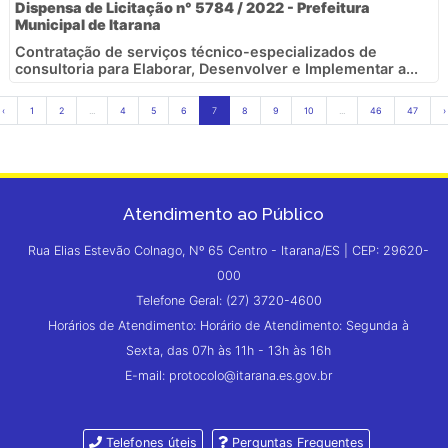
Dispensa de Licitação n° 5784 / 2022 - Prefeitura
Municipal de Itarana
Contratação de serviços técnico-especializados de
consultoria para Elaborar, Desenvolver e Implementar a...
‹
1
2
...
4
5
6
7
8
9
10
...
46
47
›
Atendimento ao Público
Rua Elias Estevão Colnago, Nº 65 Centro - Itarana/ES | CEP: 29620-
000
Telefone Geral: (27) 3720-4600
Horários de Atendimento: Horário de Atendimento: Segunda à
Sexta, das 07h às 11h - 13h às 16h
E-mail: protocolo@itarana.es.gov.br
Telefones úteis
Perguntas Frequentes