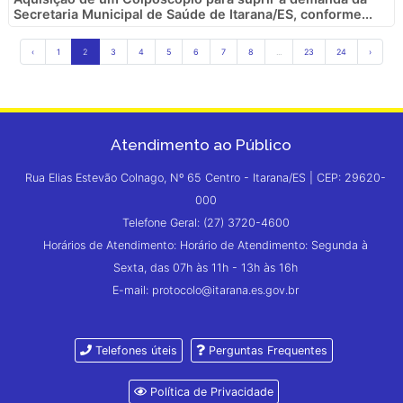
Secretaria Municipal de Saúde de Itarana/ES, conforme...
‹
1
2
3
4
5
6
7
8
...
23
24
›
Atendimento ao Público
Rua Elias Estevão Colnago, Nº 65 Centro - Itarana/ES | CEP: 29620-
000
Telefone Geral: (27) 3720-4600
Horários de Atendimento: Horário de Atendimento: Segunda à
Sexta, das 07h às 11h - 13h às 16h
E-mail: protocolo@itarana.es.gov.br
Telefones úteis
Perguntas Frequentes
Política de Privacidade