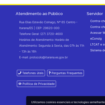
Atendimento ao Público
Servidor
Contra-ch
Rua Elias Estevão Colnago, Nº 65 Centro -
Contra-ch
Itarana/ES | CEP: 29620-000
Acessar W
Telefone Geral: (27) 3720-4600
eConsig
Horários de Atendimento: Horário de
LTCAT e s
Atendimento: Segunda à Sexta, das 07h às 11h
Sistema 
- 13h às 16h
E-mail: protocolo@itarana.es.gov.br
Telefones úteis
Perguntas Frequentes
Política de Privacidade
Utilizamos cookies essenciais e tecnologias semelhan