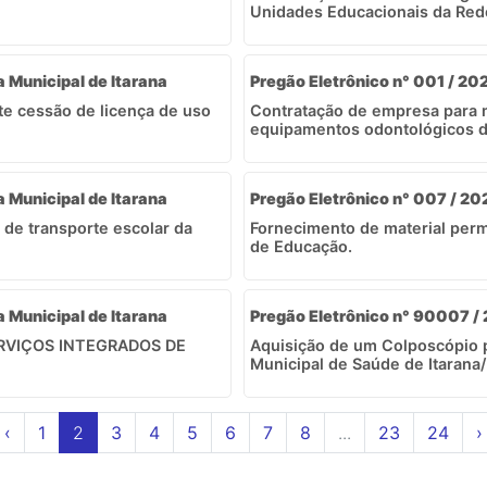
Unidades Educacionais da Rede
a Municipal de Itarana
Pregão Eletrônico n° 001 / 20
e cessão de licença de uso
Contratação de empresa para 
equipamentos odontológicos da
a Municipal de Itarana
Pregão Eletrônico n° 007 / 202
 de transporte escolar da
Fornecimento de material perm
de Educação.
a Municipal de Itarana
Pregão Eletrônico n° 90007 /
SERVIÇOS INTEGRADOS DE
Aquisição de um Colposcópio p
Municipal de Saúde de Itarana/
‹
1
2
3
4
5
6
7
8
...
23
24
›