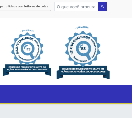
patibilidade com leitores de telas