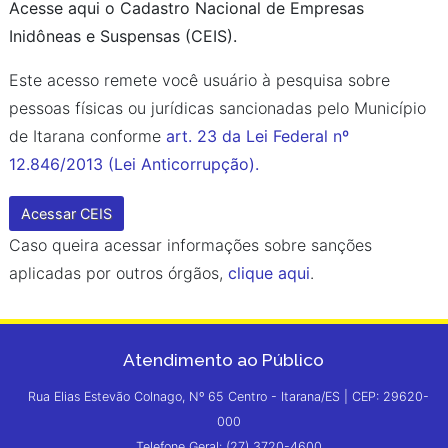
Acesse aqui o Cadastro Nacional de Empresas
Inidôneas e Suspensas (CEIS).
Este acesso remete você usuário à pesquisa sobre
pessoas físicas ou jurídicas sancionadas pelo Município
de Itarana conforme
art. 23 da Lei Federal nº
12.846/2013 (Lei Anticorrupção).
Acessar CEIS
Caso queira acessar informações sobre sanções
aplicadas por outros órgãos,
clique aqui
.
Atendimento ao Público
Rua Elias Estevão Colnago, Nº 65 Centro - Itarana/ES | CEP: 29620-
000
Telefone Geral: (27) 3720-4600